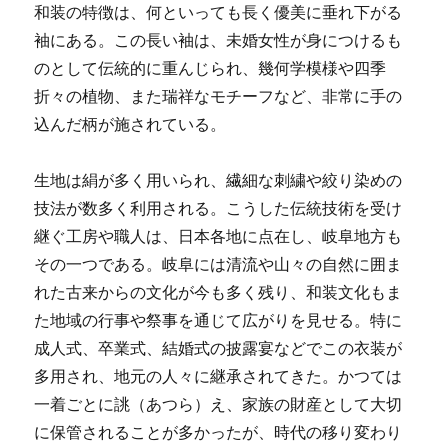
和装の特徴は、何といっても長く優美に垂れ下がる
袖にある。この長い袖は、未婚女性が身につけるも
のとして伝統的に重んじられ、幾何学模様や四季
折々の植物、また瑞祥なモチーフなど、非常に手の
込んだ柄が施されている。
生地は絹が多く用いられ、繊細な刺繍や絞り染めの
技法が数多く利用される。こうした伝統技術を受け
継ぐ工房や職人は、日本各地に点在し、岐阜地方も
その一つである。岐阜には清流や山々の自然に囲ま
れた古来からの文化が今も多く残り、和装文化もま
た地域の行事や祭事を通じて広がりを見せる。特に
成人式、卒業式、結婚式の披露宴などでこの衣装が
多用され、地元の人々に継承されてきた。かつては
一着ごとに誂（あつら）え、家族の財産として大切
に保管されることが多かったが、時代の移り変わり