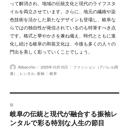
って解消され、地域の伝統文化と現代のライフスタ
イルを両立させています。さらに、地元の繊維や染
色技術を活かした新たなデザインも登場し、岐阜な
らではの独自性が発信されているのも特筆すべき点
です。格式と華やかさを兼ね備え、時代とともに進
化し続ける岐阜の和装文化は、今後も多くの人々の
門出を美しく彩っていくことでしょう。
投
投
カ
Abbacchio
2025年10月15日
ファッション（アパレル関
稿
稿
テ
タ
連）
,
レンタル
,
振袖
岐阜
者
日:
ゴ
グ
リ
ー
投
前
稿
岐阜の伝統と現代が融合する振袖レ
前
ンタルで彩る特別な人生の節目
の
ナ