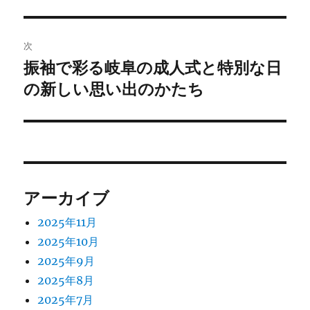
投
ビ
稿:
ゲ
次
振袖で彩る岐阜の成人式と特別な日
次
ー
の新しい思い出のかたち
の
シ
投
稿:
ョ
ン
アーカイブ
2025年11月
2025年10月
2025年9月
2025年8月
2025年7月