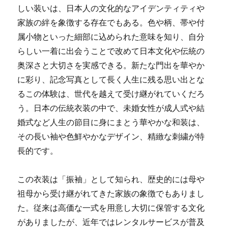
しい装いは、日本人の文化的なアイデンティティや
家族の絆を象徴する存在でもある。色や柄、帯や付
属小物といった細部に込められた意味を知り、自分
らしい一着に出会うことで改めて日本文化や伝統の
奥深さと大切さを実感できる。新たな門出を華やか
に彩り、記念写真として長く人生に残る思い出とな
るこの体験は、世代を越えて受け継がれていくだろ
う。日本の伝統衣装の中で、未婚女性が成人式や結
婚式など人生の節目に身にまとう華やかな和装は、
その長い袖や色鮮やかなデザイン、精緻な刺繍が特
長的です。
この衣装は「振袖」として知られ、歴史的には母や
祖母から受け継がれてきた家族の象徴でもありまし
た。従来は高価な一式を用意し大切に保管する文化
がありましたが、近年ではレンタルサービスが普及