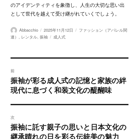
のアイデンティティを象徴し、人生の大切な思い出
として世代を越えて受け継がれていくでしょう。
投
投
カ
Abbacchio
2025年11月12日
ファッション（アパレル関
稿
稿
テ
タ
連）
,
レンタル
,
振袖
成人式
者
日:
ゴ
グ
リ
ー
投
前
稿
振袖が彩る成人式の記憶と家族の絆
前
現代に息づく和装文化の醍醐味
の
ナ
投
ビ
稿:
ゲ
次
振袖に託す親子の思いと日本文化の
次
ー
継承晴れの日を彩る伝統美の魅力
の